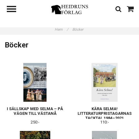
Hem
/
Böcker
Böcker
I SÄLLSKAP MED SELMA – PÅ
KÄRA SELMA!
VÄGEN TILL VÄSTANÅ
LITTERATURPRISTAGARNAS
TACKTAL 1984–2021
250:-
110:-