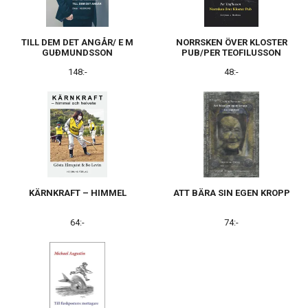
TILL DEM DET ANGÅR/ E M
NORRSKEN ÖVER KLOSTER
GUÐMUNDSSON
PUB/PER TEOFILUSSON
148:-
48:-
KÄRNKRAFT – HIMMEL
ATT BÄRA SIN EGEN KROPP
64:-
74:-