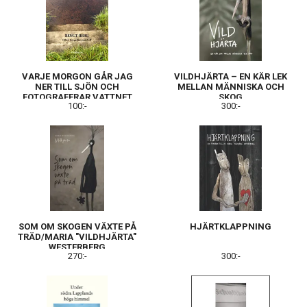
VARJE MORGON GÅR JAG
VILDHJÄRTA – EN KÄR LEK
NER TILL SJÖN OCH
MELLAN MÄNNISKA OCH
FOTOGRAFERAR VATTNET
SKOG
100:-
300:-
SOM OM SKOGEN VÄXTE PÅ
HJÄRTKLAPPNING
TRÄD/MARIA "VILDHJÄRTA"
WESTERBERG
270:-
300:-