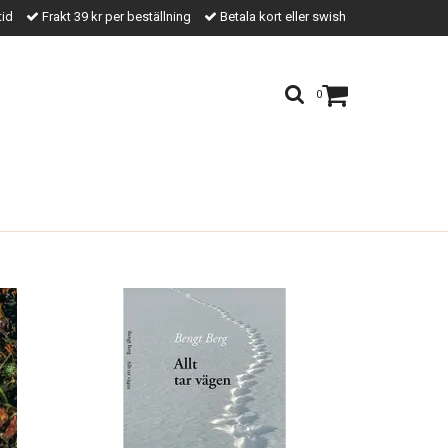
tid
Frakt 39 kr per beställning
Betala kort eller swish
0