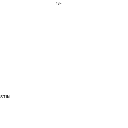
48:-
STIN