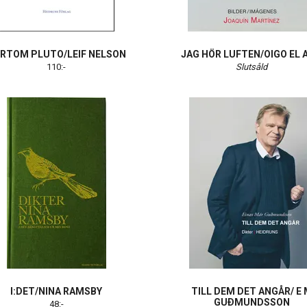
RTOM PLUTO/LEIF NELSON
JAG HÖR LUFTEN/OIGO EL A
110:-
Slutsåld
I:DET/NINA RAMSBY
TILL DEM DET ANGÅR/ E 
GUÐMUNDSSON
48:-