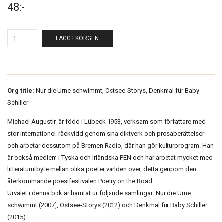
48:-
LÄGG I KORGEN
Org title:
Nur die Urne schwimmt, Ostsee-Storys, Denkmal für Baby
Schiller
Michael Augustin är född i Lübeck 1953, verksam som författare med
stor internationell räckvidd genom sina diktverk och prosaberättelser
och arbetar dessutom på Bremen Radio, där han gör kulturprogram. Han
är också medlem i Tyska och Irländska PEN och har arbetat mycket med
litteraturutbyte mellan olika poeter världen över, detta genpom den
återkommande poesifestivalen Poetry on the Road.
Urvalet i denna bok är hämtat ur följande samlingar: Nur die Urne
schwimmt (2007), Ostsee-Storys (2012) och Denkmal für Baby Schiller
(2015).