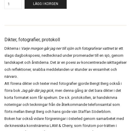
LÄGG I KORGEN
Dikter, fotografier, protokoll
Dikterna i
Varje morgon går jag ner till sjön och fotograferar vattnet
är ett
slags dagbokspoesi, nedtecknad under promenader till en sjö, genom
landskapet och årstiderna. Det är en poesi av koncentrerade iakttagelser
och reflektioner, snabba meddelanden ur stunder av ensamhet och
närvaro.
Att förena dikter och texter med fotografier gjorde Bengt Berg också i
förra bok
Jag går där jag gick
, men denna gång är det bara dikter i det
korta formatet som får spelrum. De s.k. protokollen, är handskrivna
noteringar och teckningar från de återkommande telefonsamtal som
förts mellan Bengt Berg och hans gode vän Staffan Söderblom.
Boken har också vidare förgreningar i österled genom samarbetet med
de kinesiska konstnärerna LAM & Cherry, som förutom por-trätten i