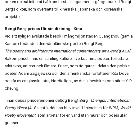
boken också initierat två konstutställningar med utgångs-punkt i Bengt
Bergs dikter, som översatts till kinesiska, japanska och koreanska i
projektet “
Bengt Berg prisas för sin diktning i Kina
Vid sitt nyligen avslutade besök i mångmiljonstaden Guangzhou (gamla
Kanton) förärades den värmländske poeten Bengt Berg
The poetry and architecture international contemporary art award
(PACA).
Bakom priset finns en samling kulturellt verksamma poeter, författare,
arkitekter, artister och filmare. Priset, som tidigare tilldelats den polske
poeten Adam Zagajewski och den amerikanska författaren Rita Dove,
består av en glasskulptur, Nordic light, av den kinesiske konstnären Y. P.
Cheung.
Innan dessa prisceremonier deltog Bengt Berg i
Chengdu International
Poetry Week
(4–8 sept.), där han blev invald i styrelsen för WPM,
World
Poetry Movement
, som arbetar för en värld utan murar och poesi utan
gränser.