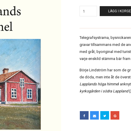
LÄGG I KORG
Telegrafsystrarna, bysnickaren 
gravar tillsammans med de andr
med gråt, byoriginal med turist
varje enskild stämma bär fram 
Börje Lindström har som de gre
de döda, men inte åt de översta
Lapplands höga himme
l ankny
kyrkogården i södra Lappland
(