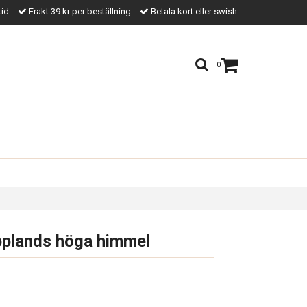
tid
Frakt 39 kr per beställning
Betala kort eller swish
0
pplands höga himmel