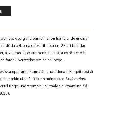
EN
och det övergivna barnet i snön här talar de ur sina
a döda byborna direkt till läsaren. Skratt blandas
er, allvar med uppsluppenhet i en kör av röster där
en färgrik berättelse om en hel bygd.
kiska epigramdiktarna århundradena f. Kr. gett röst åt
 i hierarkin utan åt folkets människor.
Under södra
ter till Börje Lindströms nu slutsålda diktsamling
På
2020).