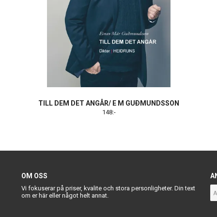
TILL DEM DET ANGÅR/ E M GUÐMUNDSSON
148:-
OM OSS
A
Vi fokuserar på priser, kvalite och stora personligheter. Din text
om er här eller något helt annat.