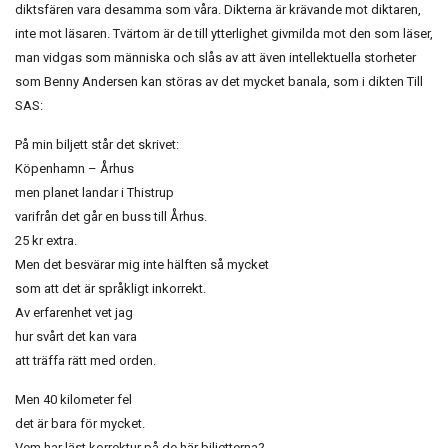
diktsfären vara desamma som våra. Dikterna är krävande mot diktaren,
inte mot läsaren. Tvärtom är de till ytterlighet givmilda mot den som läser,
man vidgas som människa och slås av att även intellektuella storheter
som Benny Andersen kan störas av det mycket banala, som i dikten Till
SAS:
På min biljett står det skrivet:
Köpenhamn – Århus
men planet landar i Thistrup
varifrån det går en buss till Århus.
25 kr extra.
Men det besvärar mig inte hälften så mycket
som att det är språkligt inkorrekt.
Av erfarenhet vet jag
hur svårt det kan vara
att träffa rätt med orden.
Men 40 kilometer fel
det är bara för mycket.
Vem har läst korrektur på de här biljetterna?