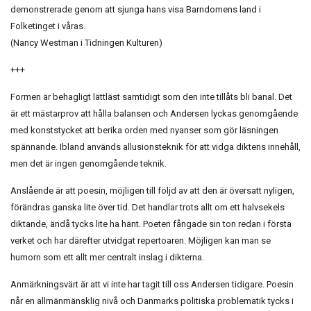
demonstrerade genom att sjunga hans visa Barndomens land i
Folketinget i våras.
(Nancy Westman i Tidningen Kulturen)
+++
Formen är behagligt lättläst samtidigt som den inte tillåts bli banal. Det
är ett mästarprov att hålla balansen och Andersen lyckas genomgående
med konststycket att berika orden med nyanser som gör läsningen
spännande. Ibland används allusionsteknik för att vidga diktens innehåll,
men det är ingen genomgående teknik.
Anslående är att poesin, möjligen till följd av att den är översatt nyligen,
förändras ganska lite över tid. Det handlar trots allt om ett halvsekels
diktande, ändå tycks lite ha hänt. Poeten fångade sin ton redan i första
verket och har därefter utvidgat repertoaren. Möjligen kan man se
humorn som ett allt mer centralt inslag i dikterna.
Anmärkningsvärt är att vi inte har tagit till oss Andersen tidigare. Poesin
når en allmänmänsklig nivå och Danmarks politiska problematik tycks i