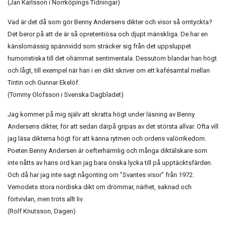
(Jan Karlsson i Norrköpings Tidningar)
Vad är det då som gör Benny Andersens dikter och visor så omtyckta?
Det beror på att de är så opretentiösa och djupt mänskliga. De har en
känslomässig spännvidd som sträcker sig från det uppsluppet
humoristiska till det ohämmat sentimentala. Dessutom blandar han högt
och lågt, till exempel när han i en dikt skriver om ett kafésamtal mellan
Tintin och Gunnar Ekelöf.
(Tommy Olofsson i Svenska Dagbladet)
Jag kommer på mig själv att skratta högt under läsning av Benny
Andersens dikter, för att sedan därpå gripas av det största allvar. Ofta vill
jag läsa dikterna högt för att känna rytmen och ordens valörrikedom.
Poeten Benny Andersen är oefterhärmlig och många diktälskare som
inte nåtts av hans ord kan jag bara önska lycka till på upptäcktsfärden.
Och då har jag inte sagt någonting om ”Svantes visor” från 1972.
Vemodets stora nordiska dikt om drömmar, närhet, saknad och
förtvivlan, men trots allt liv.
(Rolf Knutsson, Dagen)