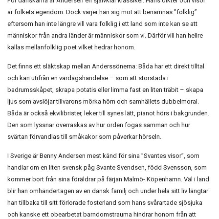
För danskarna är Andersen en självklar klassiker. Hans dikter och visor
är folkets egendom. Dock värjer han sig mot att benämnas ”folklig”
eftersom han inte längre vill vara folklig i ett land som inte kan se att
människor från andra länder är människor som vi. Därför vill han hellre
kallas mellanfolklig poet vilket hedrar honom.
Det finns ett släktskap mellan Anderssönerna: Båda har ett direkt tilltal
och kan utifrån en vardagshändelse – som att storstäda i
badrumsskåpet, skrapa potatis eller limma fast en liten träbit – skapa
ljus som avslöjar tillvarons mörka hörn och samhällets dubbelmoral.
Båda är också ekvilibrister, leker till synes lätt, pianot hörs i bakgrunden.
Den som lyssnar överraskas av hur orden fogas samman och hur
svärtan förvandlas till småkakor som påverkar hörseln.
I Sverige är Benny Andersen mest känd för sina ”Svantes visor”, som
handlar om en liten svensk påg Svante Svendsen, född Svensson, som
kommer bort från sina föräldrar på färjan Malmö- Köpenhamn. Väl i land
blir han omhändertagen av en dansk familj och under hela sitt liv längtar
han tillbaka till sitt förlorade fosterland som hans svårartade sjösjuka
och kanske ett obearbetat barndomstrauma hindrar honom från att