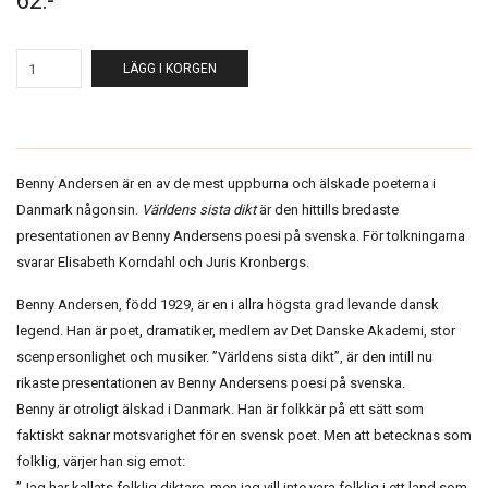
62:-
LÄGG I KORGEN
Benny Andersen är en av de mest uppburna och älskade poeterna i
Danmark någonsin.
Världens sista dikt
är den hittills bredaste
presentationen av Benny Andersens poesi på svenska. För tolkningarna
svarar Elisabeth Korndahl och Juris Kronbergs.
Benny Andersen, född 1929, är en i allra högsta grad levande dansk
legend. Han är poet, dramatiker, medlem av Det Danske Akademi, stor
scenpersonlighet och musiker. ”Världens sista dikt”, är den intill nu
rikaste presentationen av Benny Andersens poesi på svenska.
Benny är otroligt älskad i Danmark. Han är folkkär på ett sätt som
faktiskt saknar motsvarighet för en svensk poet. Men att betecknas som
folklig, värjer han sig emot:
”Jag har kallats folklig diktare, men jag vill inte vara folklig i ett land som