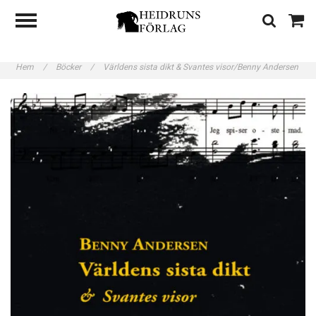
Hem
/
Böcker
/
Världens sista dikt & Svantes visor/Benny Andersen