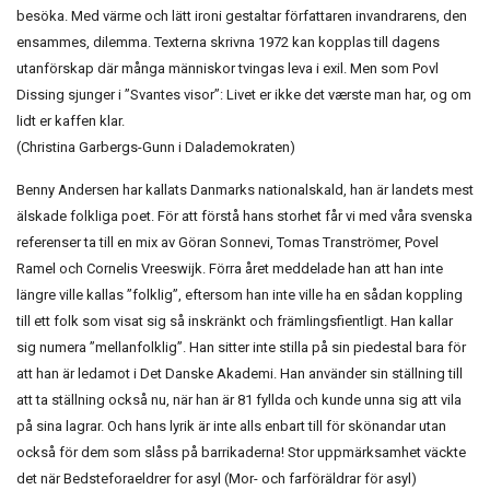
besöka. Med värme och lätt ironi gestaltar författaren invandrarens, den
ensammes, dilemma. Texterna skrivna 1972 kan kopplas till dagens
utanförskap där många människor tvingas leva i exil. Men som Povl
Dissing sjunger i ”Svantes visor”: Livet er ikke det værste man har, og om
lidt er kaffen klar.
(Christina Garbergs-Gunn i Dalademokraten)
Benny Andersen har kallats Danmarks nationalskald, han är landets mest
älskade folkliga poet. För att förstå hans storhet får vi med våra svenska
referenser ta till en mix av Göran Sonnevi, Tomas Tranströmer, Povel
Ramel och Cornelis Vreeswijk. Förra året meddelade han att han inte
längre ville kallas ”folklig”, eftersom han inte ville ha en sådan koppling
till ett folk som visat sig så inskränkt och främlingsfientligt. Han kallar
sig numera ”mellanfolklig”. Han sitter inte stilla på sin piedestal bara för
att han är ledamot i Det Danske Akademi. Han använder sin ställning till
att ta ställning också nu, när han är 81 fyllda och kunde unna sig att vila
på sina lagrar. Och hans lyrik är inte alls enbart till för skönandar utan
också för dem som slåss på barrikaderna! Stor uppmärksamhet väckte
det när Bedsteforaeldrer for asyl (Mor- och farföräldrar för asyl)