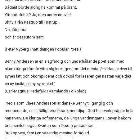
Sådant borde aldrig ha kommit på pränt.
Yttrandefrihet? Ja, men under ansvar!
Skriv: Från Kastrup till Tirstrup.
Det låter bra
och är dessutom sant.
(Peter Nyberg i nättidningen Populär Poesi)
Benny Andersen är en slagfärdig och underhållande poet som med
skarp tunga förmår yttra sig intelligent om det mesta. /—/ Han skriver till
synes lätt och okomplicerat och också för läsaren ger nästan varje dikt
en ny insikt, en ny synvinkel.”
(Carl-Magnus Hedefalk i Värmlands Folkblad)
Precis som Claes Andersson är danske Benny tillgänglig och
resonerande, en tillfällighetsdiktare med djup. Gott hantverk präglar hela
hans värv. De kluriga sofismerna, de luriga vändningarna. Räven bakom
örat, smilet i ögat. Svärtan som liksom pratas fram.
Brukspoesi, fast i en väsentlig mening förädlad.