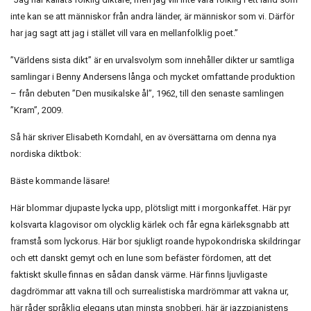
inte kan se att människor från andra länder, är människor som vi. Därför
har jag sagt att jag i stället vill vara en mellanfolklig poet.”
”Världens sista dikt” är en urvalsvolym som innehåller dikter ur samtliga
samlingar i Benny Andersens långa och mycket omfattande produktion
– från debuten ”Den musikalske ål”, 1962, till den senaste samlingen
”Kram”, 2009.
Så här skriver Elisabeth Korndahl, en av översättarna om denna nya
nordiska diktbok:
Bäste kommande läsare!
Här blommar djupaste lycka upp, plötsligt mitt i morgonkaffet. Här pyr
kolsvarta klagovisor om olycklig kärlek och får egna kärleksgnabb att
framstå som lyckorus. Här bor sjukligt roande hypokondriska skildringar
och ett danskt gemyt och en lune som befäster fördomen, att det
faktiskt skulle finnas en sådan dansk värme. Här finns ljuvligaste
dagdrömmar att vakna till och surrealistiska mardrömmar att vakna ur,
här råder språklig elegans utan minsta snobberi, här är jazzpianistens