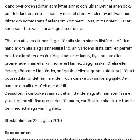
klang över orden i dikter som lyfter sinnet och jublar. Det här är en bok,
om det där berömda lilla som ryms i det stora – och omvänt. Här finns
dikter om sommarens fjärilar som kommer till oss, mitt i vintern. Här är
kaos som försvann, här är lugnet återfunnet.
Förutom att vara diktsamlingen för alla slags sinnestillstånd – då den
handlar om alla slags sinnestillstånd, är ”Världens sista dikt” en perfekt
bok för alla väder och årstider, stads eller lantliv, flyg, bussar eller
promenader, män eller kvinnor eller Hamlet, daggmaskar, Ofelia eller
isberg, förlorade kindtänder, snögubbar eller ungdomskärlek och för att
bota rädsla för det främmande – och kanske också för sig själv. Den
handlar om allt det. Och mer därtill.
Dessutom råkar boken vara av det smittande slag, att man som läsare
ytterst gärna vill läsa upp ur den för andra, varför vi kanske skulle försett
den med ett slags varningstext.
Stockholm den 22 augusti 2010
Recensioner: