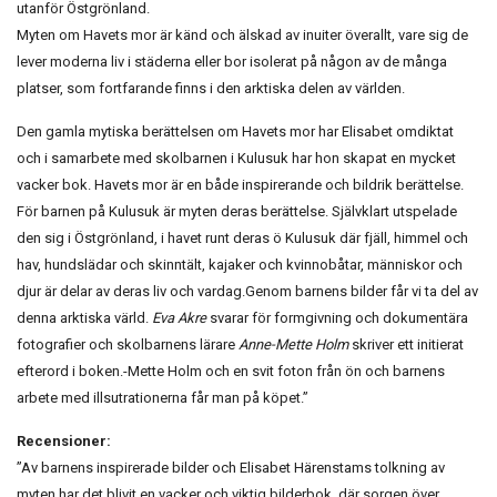
utanför Östgrönland.
Myten om Havets mor är känd och älskad av inuiter överallt, vare sig de
lever moderna liv i städerna eller bor isolerat på någon av de många
platser, som fortfarande finns i den arktiska delen av världen.
Den gamla mytiska berättelsen om Havets mor har Elisabet omdiktat
och i samarbete med skolbarnen i Kulusuk har hon skapat en mycket
vacker bok. Havets mor är en både inspirerande och bildrik berättelse.
För barnen på Kulusuk är myten deras berättelse. Självklart utspelade
den sig i Östgrönland, i havet runt deras ö Kulusuk där fjäll, himmel och
hav, hundslädar och skinntält, kajaker och kvinnobåtar, människor och
djur är delar av deras liv och vardag.Genom barnens bilder får vi ta del av
denna arktiska värld.
Eva
Akre
svarar för formgivning och dokumentära
fotografier och skolbarnens lärare
Anne-Mette Holm
skriver ett initierat
efterord i boken.-Mette Holm och en svit foton från ön och barnens
arbete med illsutrationerna får man på köpet.”
Recensioner:
”Av barnens inspirerade bilder och Elisabet Härenstams tolkning av
myten har det blivit en vacker och viktig bilderbok, där sorgen över