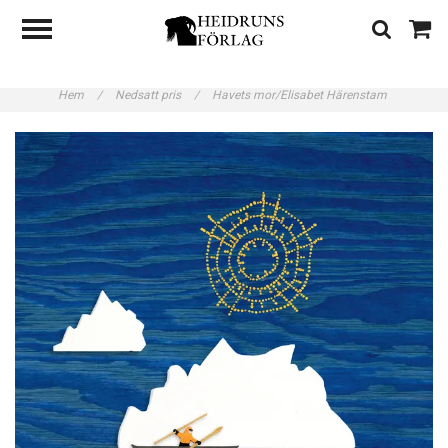
Hem
/
Nedsatt pris
/
Havets mor/Elisabet Härenstam