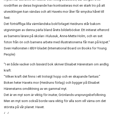
rovdriften av deras livgivande hav kontrasteras mot en stark tro på att
utvecklingen kan vändas och att Havets mor åter får smycka håret till
fest.
Det förträffliga lilla värmländska bokförlaget Heidruns står bakom
utgivningen av denna pärla bland årets bilderböcker. Ett initierat efterord
av barnens lärare på skolan i Kulusuk, Anne-Mette Holm, och en svit
foton från ön och barnens arbete med illustrationerna får man på köpet.”
Sven Hallonsten i iBbY-bladet (International Board on Books for Young
People)
”I en både vacker och läsvärd bok skriver Elisabet Härenstam om andlig
kraft:
”Vilken kraft det finns i ett trotsigt hopp och en skapande fantasi.”
Boken heter Havets mor (Heidruns förlag) och bygger på Elisabet
Härenstams omdiktning av en gammal myt.
Det är en myt som är viktig för inuiter, Grönlands ursprungsbefolkning.
Men en myt som också borde vara viktig för alla som vill värna om det
största på vår planet: Havet.
/…/